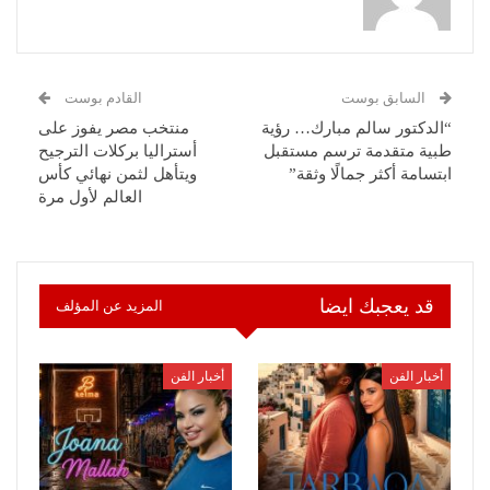
السابق بوست
القادم بوست
“الدكتور سالم مبارك… رؤية
منتخب مصر يفوز على
طبية متقدمة ترسم مستقبل
أستراليا بركلات الترجيح
ابتسامة أكثر جمالًا وثقة”
ويتأهل لثمن نهائي كأس
العالم لأول مرة
قد يعجبك ايضا
المزيد عن المؤلف
أخبار الفن
أخبار الفن