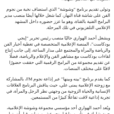
وتولى تقديم برنامج “وشوشة” الذي استضاف نخبة من نجوم
الفن على شاشة قناة النهار، كما شغل خلالها أيضًا منصب مدير
البرامج الفنية بالقناة، وهو ما عزز حضوره داخل المشهد
الإعلامي التلفزيوني في تلك المرحلة.
ويشغل أحمد الهواري حاليًا منصب رئيس تحرير “إيجي
بودكاست”، المنصة الإعلامية المتخصصة في تغطية أخبار الفن
والرياضة والمرأة والمجتمع على مدار الساعة، إلى جانب إنتاج
لقاءات بودكاست مع مشاهير الفن والإعلام والرياضة، فضلًا
عن تقديم مجموعة من البرامج الرقمية التي حققت حضورًا
لافتًا على مختلف المنصات.
كما يقدم برنامج “بينه وبينها” عبر إذاعة نجوم FM، بالمشاركة
مع زوجته الإعلامية يمنى علي، حيث يناقش البرنامج العلاقات
الإنسانية والحياة الزوجية من وجهتي نظر الرجل والمرأة، في
تجربة إذاعية لاقت تفاعلًا كبيرًا من المستمعين.
ويُعد أحمد الهواري أحد مؤسسي مجموعة وشوشة الإعلامية،
حيث شارك في تأسيسها قبل نحو عشر سنوات، قبل أن يتولى