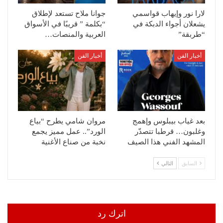
لارا نور وإيهاب قواسمي
جوانا ملاح تستعد لإطلاق
يشعلان أجواء الدبكة في
“بكلمة ” قريبًا في الأسواق
“طربقة”
العربية والمنصات…
أخبار الفن
أخبار الفن
بعد غياب بيبلوس وإهمج
مروان شامي يطرح “بياع
وغلبون… قرطبا تتصدّر
الورد”.. عمل مميز يجمع
المشهد الفني هذا الصيف
نخبة من صناع الأغنية
السابق
التالي
اترك رد