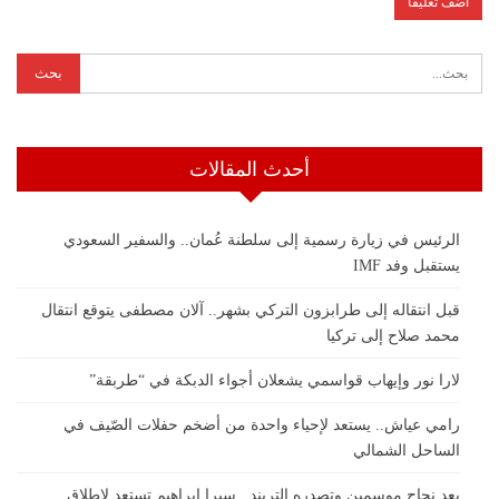
أحدث المقالات
الرئيس في زيارة رسمية إلى سلطنة عُمان.. والسفير السعودي
يستقبل وفد IMF
قبل انتقاله إلى طرابزون التركي بشهر.. آلان مصطفى يتوقع انتقال
محمد صلاح إلى تركيا
لارا نور وإيهاب قواسمي يشعلان أجواء الدبكة في “طربقة”
رامي عياش.. يستعد لإحياء واحدة من أضخم حفلات الصّيف في
الساحل الشمالي
بعد نجاح موسمين وتصدره التريند.. سيرا إبراهيم تستعد لإطلاق