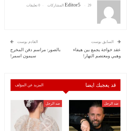
Editor5
29 المشاركات
0 تعليقات
السابق بوست
القادم بوست
عقد خواجة يجمع بين هيفاء
بالصور: مراسم دفن المخرج
وهبي ومعتصم النهار!
سيمون اسمر!
قد يعجبك ايضا
المزيد عن المؤلف
ضد الرجل
ضد الرجل