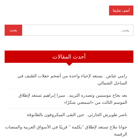
أحدث المقالات
رامي عياش.. يستعد لإحياء واحدة من أضخم حفلات الصّيف في
الساحل الشمالي
بعد نجاح موسمين وتصدره التريند.. سيرا إبراهيم تستعد لإطلاق
الموسم الثالث من «اسمعني شكرًا»
ناصر طويرش الحارثي.. حين التقى الميكروفون بالطابوقة
جوانا ملاح تستعد لإطلاق “بكلمة ” قريبًا في الأسواق العربية والمنصات
الرقمية