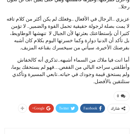
رجلا..
عزيزي ..الرجال في الأفعال ..وفعلك لم يكن أكثر من كلام تافه
لا يمت بصلة لرجولة حقيقية تحمل القوة والضمير.. لا تؤمن
كثيرا أن بإستطاعتك بعثرتها لأن الجبال لا تنهشها الوطاويط،
بل تأكد أن الدنيا دوارة وكما خسرتها اليوم بكلام كان أشبه
بفرصتك الأخيرة، سيأتي من سيخسرك بقناعه المزيف.
أما انت فيا ملاك من السماء أشبهه..تذكري أنه كالخفاش
وأطلقتي سراحه البالي من القفص…فهو لم يستحقك يوما،
ولم يستحق قيمة وجودك في حياته..تابعي المسيرة وتأكدي
ستلتقين بالأفضل.
0
Google+
Twitter
Facebook
شارك