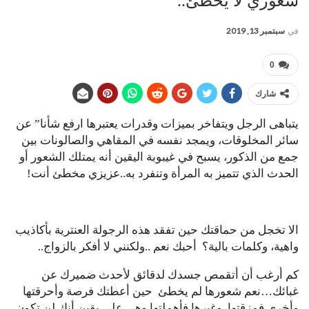
شعوري لا يخطئ..
في
سبتمبر 13, 2019
0
شارك
يتباهى الرجل ويتفاخر بميزات وقدرات يعتبرها ارفع شأنا” عن
سائر المخلوقات، ويمجد نفسه في المقاهي والصالونات بين
جمع من الذكور، يسبح في غيبوبة اليقين أنه يمتلك الشعور أو
الحدث الذي تتميز به المرأة وتنفرد به..عزيزي مخطئ أنت!
الا تخجل من حماقتك حين تفقد هذه الرجولة العنترية بأكاذيب
واهية، وكلمات بالية؟ أحبك نعم ..ولكنني لا أفكر بالزواج..
كم أرغب أن أتقمص جسدك لدقائق لأحدث ضميرك عن
غبائك…نعم شعورها لم يخطئ حين أعطتك فرصة وأحرقتها
وأخرى فمزقتها..وغيرها فأهملتها وهي على يقين أنك لن تكون