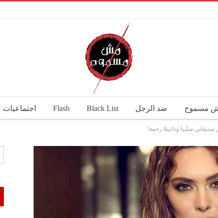
 مسموح
ضد الرجل
Black List
Flash
اجتماعيات
ستيفاني صليبا ودانييلا رحمة!