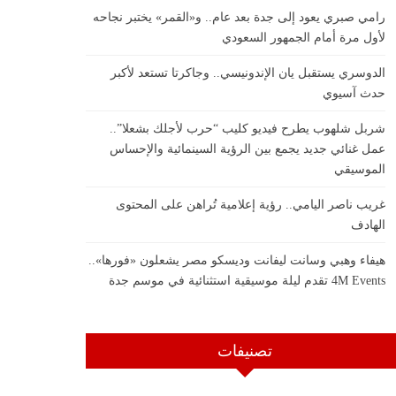
رامي صبري يعود إلى جدة بعد عام.. و«القمر» يختبر نجاحه
لأول مرة أمام الجمهور السعودي
الدوسري يستقبل يان الإندونيسي.. وجاكرتا تستعد لأكبر
حدث آسيوي
شربل شلهوب يطرح فيديو كليب “حرب لأجلك بشعلا”..
عمل غنائي جديد يجمع بين الرؤية السينمائية والإحساس
الموسيقي
غريب ناصر اليامي.. رؤية إعلامية تُراهن على المحتوى
الهادف
هيفاء وهبي وسانت ليفانت وديسكو مصر يشعلون «فورها»..
4M Events تقدم ليلة موسيقية استثنائية في موسم جدة
تصنيفات