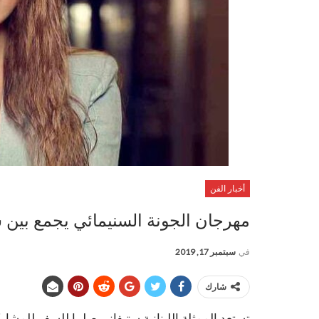
أخبار الفن
مهرجان الجونة السنيمائي يجمع بين ست
في
سبتمبر 17, 2019
شارك
تستعد الممثلة اللبنانية ​ستيفاني صليبا​ للسفر للمش