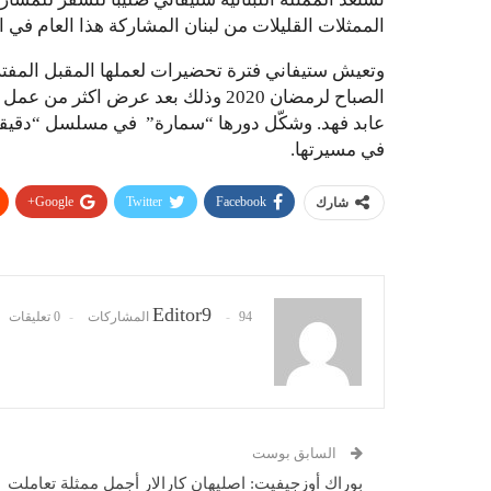
الممثلات القليلات من لبنان المشاركة هذا العام في ا
وتعيش ستيفاني فترة تحضيرات لعملها المقبل المفترض
الصباح لرمضان 2020 وذلك بعد عرض 
عابد فهد. وشكّل دورها “سمارة” في مسلسل “دقيقة
في مسيرتها.
Google+
Twitter
Facebook
شارك
Editor9
94 المشاركات
0 تعليقات
السابق بوست
بوراك أوزجيفيت: اصليهان كارالار أجمل ممثلة تعاملت