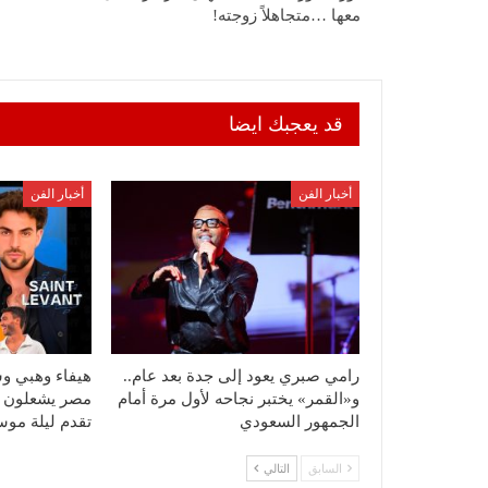
معها …متجاهلاً زوجته!
قد يعجبك ايضا
أخبار الفن
أخبار الفن
رامي صبري يعود إلى جدة بعد عام..
هيفاء وهبي و
و«القمر» يختبر نجاحه لأول مرة أمام
الجمهور السعودي
تقدم ليلة مو
السابق
التالي