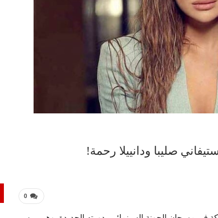
يفاني صليبا ودانييلا رحمة!
0
اركة في مهرجان الجونة السينمائي بدورته الجديدة، وهي بين