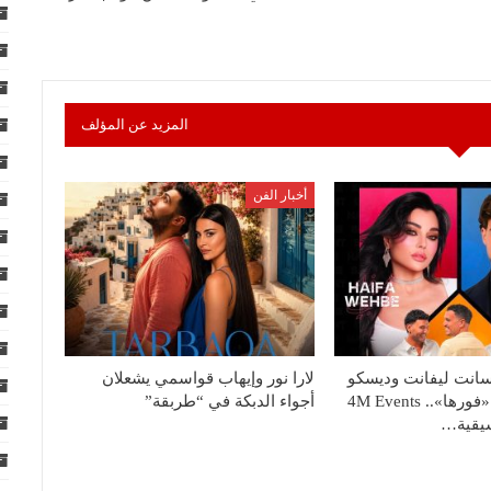
المزيد عن المؤلف
أخبار الفن
سانت ليفانت وديسكو
لارا نور وإيهاب قواسمي يشعلان
مصر يشعلون «فورها».. 4M Events
أجواء الدبكة في “طربقة”
سيقية…