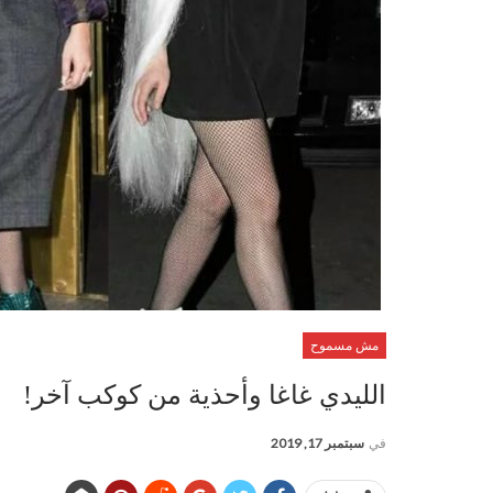
مش مسموح
الليدي غاغا وأحذية من كوكب آخر!
في
سبتمبر 17, 2019