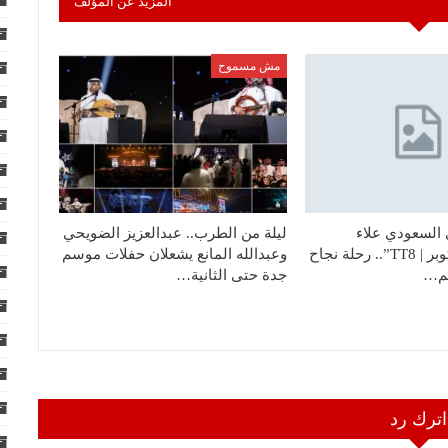
المزيد عن المؤلف
مش مسموح
السعودي علاء
ليلة من الطرب.. عبدالعزيز الضويحي
الشراري “سكوبر | TT8”.. رحلة نجاح
وعبدالله المانع يشعلان حفلات موسم
لم…
جدة حتى الثانية…
اترك رد