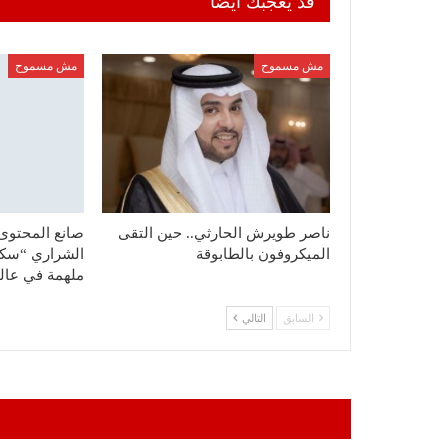
قد يعجبك ايضا
مش مسموح
مش مسموح
ناصر طويرش الحارثي.. حين التقى
صانع المحتوى 
الميكروفون بالطابوقة
ملهمة في عا
السابق
التالي