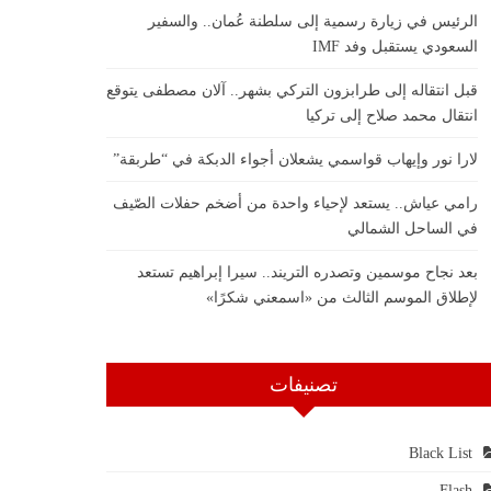
الرئيس في زيارة رسمية إلى سلطنة عُمان.. والسفير
السعودي يستقبل وفد IMF
قبل انتقاله إلى طرابزون التركي بشهر.. آلان مصطفى يتوقع
انتقال محمد صلاح إلى تركيا
لارا نور وإيهاب قواسمي يشعلان أجواء الدبكة في “طربقة”
رامي عياش.. يستعد لإحياء واحدة من أضخم حفلات الصّيف
في الساحل الشمالي
بعد نجاح موسمين وتصدره التريند.. سيرا إبراهيم تستعد
لإطلاق الموسم الثالث من «اسمعني شكرًا»
تصنيفات
Black List
Flash