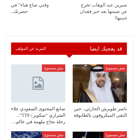
شيرين عبد الوهاب تخرج
وقتي ضاع هباء” في
عن صمتها بعد خبر فقدان
حضرتك..
جنينها!
قد يعجبك ايضا
المزيد عن المؤلف
مش مسموح
مش مسموح
ناصر طويرش الحارثي.. حين
صانع المحتوى السعودي علاء
التقى الميكروفون بالطابوقة
الشراري “سكوبر | TT8”..
رحلة نجاح ملهمة في عالم…
مش مسموح
مش مسموح