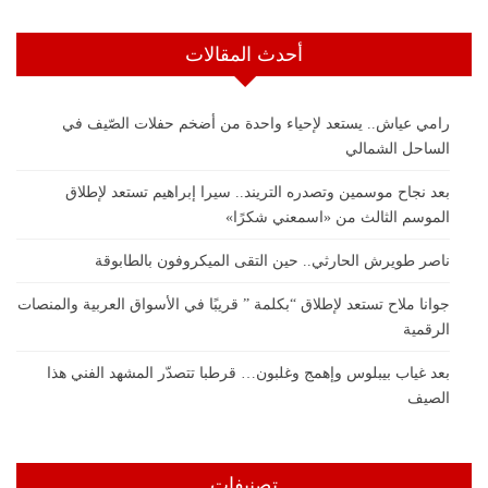
أحدث المقالات
رامي عياش.. يستعد لإحياء واحدة من أضخم حفلات الصّيف في
الساحل الشمالي
بعد نجاح موسمين وتصدره التريند.. سيرا إبراهيم تستعد لإطلاق
الموسم الثالث من «اسمعني شكرًا»
ناصر طويرش الحارثي.. حين التقى الميكروفون بالطابوقة
جوانا ملاح تستعد لإطلاق “بكلمة ” قريبًا في الأسواق العربية والمنصات
الرقمية
بعد غياب بيبلوس وإهمج وغلبون… قرطبا تتصدّر المشهد الفني هذا
الصيف
تصنيفات