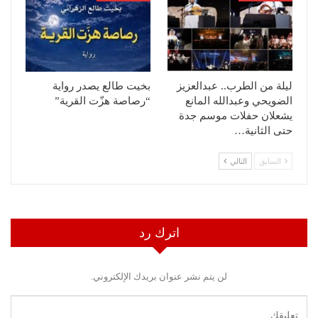
ليلة من الطرب.. عبدالعزيز
بخيت طالع يصدر رواية
الضويحي وعبدالله المانع
“رصاصة هزّت القرية”
يشعلان حفلات موسم جدة
حتى الثانية…
السابق
التالي
اترك رد
لن يتم نشر عنوان بريدك الإلكتروني.