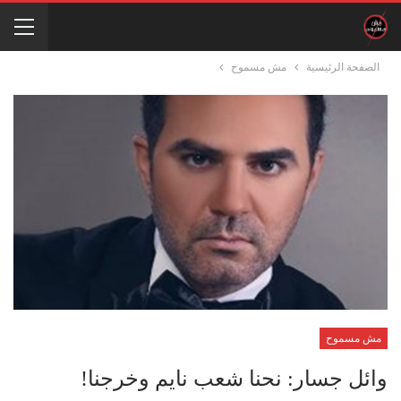
الصفحة الرئيسية
مش مسموح
مش مسموح
وائل جسار: نحنا شعب نايم وخرجنا!