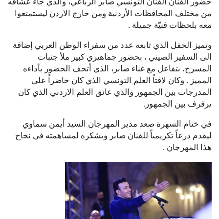
حضور الفنان الفنان التونسي صابر الرباعي، والذي جاء عشاقه
من مختلف المحافظات الأردنية ومن خارج الاردن ليستمتعوا
معه بلحظات فنيّة جميلة .
وتميز الحفل الذي تابعه عدد من سفراء الوطن العربي إضافة
الى السفير الصيني ، بحضور جماهيري كبير ملأ جنبات
المسرح، بتفاعل مع غناء صابر، الذي أتحف الحضور بآداءه
المميز . وكان لافتاً العلم التونسي الذي كان حاضراً على
المدرجات بين الجمهور والذي عانق العلم الاردني الذي كان
يرفرف بين الجمهور.
في ختام السهرة صعد مدير المهرجان السيد أيمن سماوي
ليقدم درعاً تكريمياً للفنان صابر ويشكره لمساهمته في نجاح
هذا المهرجان .