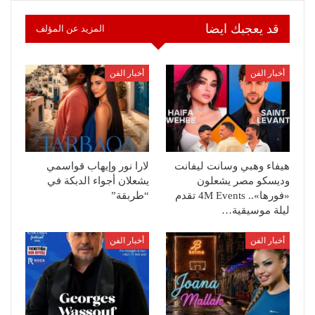
قد يعجبك ايضا
المزيد عن المؤلف
أخبار الفن
أخبار الفن
هيفاء وهبي وسانت ليفانت
لارا نور وإيهاب قواسمي
وديسكو مصر يشعلون
يشعلان أجواء الدبكة في
«فورها».. 4M Events تقدم
“طربقة”
ليلة موسيقية…
أخبار الفن
أخبار الفن