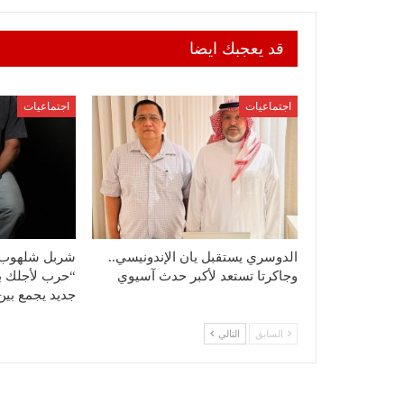
قد يعجبك ايضا
اجتماعيات
اجتماعيات
الدوسري يستقبل يان الإندونيسي..
شربل شلهوب ي
وجاكرتا تستعد لأكبر حدث آسيوي
“حرب لأجلك بش
جديد يجمع بين
السابق
التالي