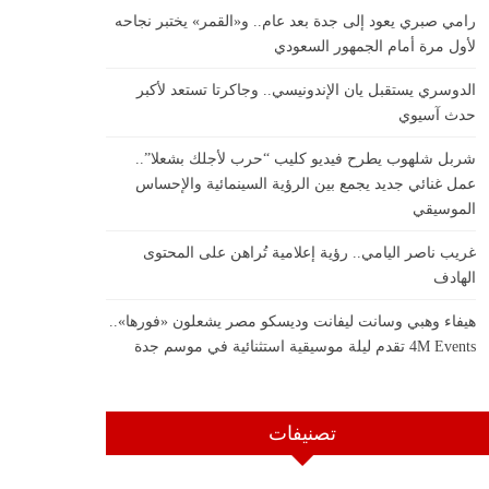
رامي صبري يعود إلى جدة بعد عام.. و«القمر» يختبر نجاحه
لأول مرة أمام الجمهور السعودي
الدوسري يستقبل يان الإندونيسي.. وجاكرتا تستعد لأكبر
حدث آسيوي
شربل شلهوب يطرح فيديو كليب “حرب لأجلك بشعلا”..
عمل غنائي جديد يجمع بين الرؤية السينمائية والإحساس
الموسيقي
غريب ناصر اليامي.. رؤية إعلامية تُراهن على المحتوى
الهادف
هيفاء وهبي وسانت ليفانت وديسكو مصر يشعلون «فورها»..
4M Events تقدم ليلة موسيقية استثنائية في موسم جدة
تصنيفات