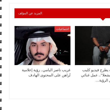
المزيد عن المؤلف
اجتماعيات
طرح فيديو كليب
غريب ناصر اليامي.. رؤية إعلامية
علا”.. عمل غنائي
تُراهن على المحتوى الهادف
 الرؤية…