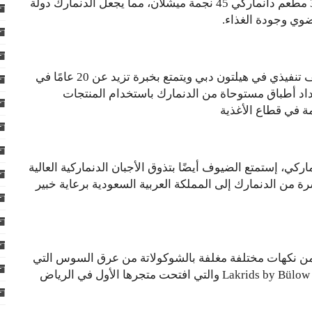
العالم وموطنًا لأفضل المطاعم في العالم إذ حصد 32 مطعم دانماركي 45 نجمة ميشلان، مما يجعل الدنمارك دولة
عضوي وجودة الغذاء.
وقد أبدع الشيف كريستيان بيدرسن الذي يعمل كشيف تنفيذي في هيلتون دبي ويتمتع بخبرة تزيد عن 20 عامًا في
اد أطباق مستوحاة من الدنمارك باستخدام المنتجات
مة في قطاع الأغذية
كي، إستمتع الضيوف أيضًا بتذوق الأجبان الدنماركية العالية
ة من الدنمارك إلى المملكة العربية السعودية برعاية خبير
من نكهات مختلفة مغلفة بالشوكولاتة من عرق السوس التي
تشتهر فيها الدنمارك من مجموعة لاكريدس باي بولو Lakrids by Bülow والتي افتحت متجرها الأول في الرياض