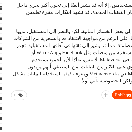
تخدمين، إلا أنه قد يشير أيضًا إلى تحول أكبر يجري داخل
واحتضان التقنيات الجديدة، قد نشهد ابتكارات مثيرة تطمس
لى بعض الخسائر المالية، لكن بالنظر إلى المستقبل، لديها
يًا. على الرغم من مواجهة الانتقادات والسخرية من الشركات
اء انقطاع الخدمة، إلا أن شركة Meta ظلت صامتة، مما قد يشير إلى ثقتها في آفاقها المستقبلية. تجدر
الإشارة إلى أن Meta تمتلك كمية هائلة من بيانات المستخدم من منصات مثل Facebook وWhatsApp أو
Instagram، والتي يمكن الاستفادة منها في الابتكارات في Metaverse. لا تنس، نظرًا لأن الجميع يستخدم
 وWhatsApp أو instagram، فإن Meta تحتوي على الكثير من البيانات. من المنطقي أنهم يريدون
استخدامه في Metaverse. من المرجح أن تستمر Meta في بناء Metaverse ومعرفة كيفية استخدام البيانات بشكل
ولكن الخصوصية تأتي أولاً
ReddIt
0