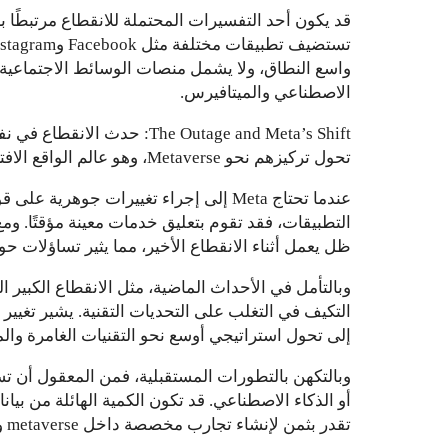
واسع النطاق، ولا يشمل منصات الوسائط الاجتماعية ف
الاصطناعي والميتافيرس.
تحول تركيزهم نحو Metaverse، وهو عالم الواقع الافتراضي الذي يقومون ببنائه.
عندما تحتاج Meta إلى إجراء تغييرات جوهرية 
ظل يعمل أثناء الانقطاع الأخير، مما يثير تساؤلات ح
وبالتأمل في الأحداث الماضية، مثل الانقطاع الكبير
إلى تحول استراتيجي أوسع نحو التقنيات الغامرة وال
تقدر بثمن لإنشاء تجارب مخصصة داخل metaverse وتمكين أنظمة الذكاء الاصطناعي بمعرفة شاملة عن الأفراد.