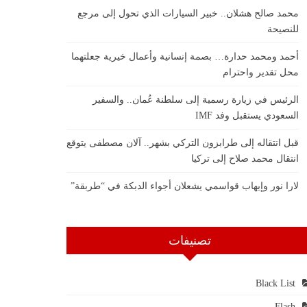
محمد صالح هشلان.. خبير السيارات الذي تحول إلى مرجع
للنصيحة
أحمد ومحمد حدارة… بصمة إنسانية وأعمال خيرية جعلتهما
محل تقدير واحترام
الرئيس في زيارة رسمية إلى سلطنة عُمان.. والسفير
السعودي يستقبل وفد IMF
قبل انتقاله إلى طرابزون التركي بشهر.. آلان مصطفى يتوقع
انتقال محمد صلاح إلى تركيا
لارا نور وإيهاب قواسمي يشعلان أجواء الدبكة في “طربقة”
تصنيفات
Black List
Flash