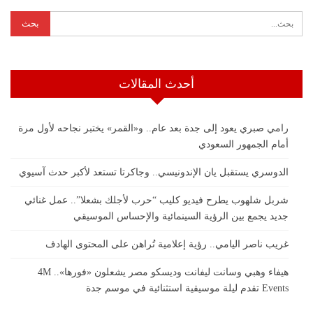
أحدث المقالات
رامي صبري يعود إلى جدة بعد عام.. و«القمر» يختبر نجاحه لأول مرة
أمام الجمهور السعودي
الدوسري يستقبل يان الإندونيسي.. وجاكرتا تستعد لأكبر حدث آسيوي
شربل شلهوب يطرح فيديو كليب “حرب لأجلك بشعلا”.. عمل غنائي
جديد يجمع بين الرؤية السينمائية والإحساس الموسيقي
غريب ناصر اليامي.. رؤية إعلامية تُراهن على المحتوى الهادف
هيفاء وهبي وسانت ليفانت وديسكو مصر يشعلون «فورها».. 4M
Events تقدم ليلة موسيقية استثنائية في موسم جدة