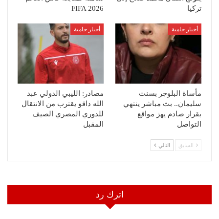
تركيا
FIFA 2026
أخبار حامية
أخبار حامية
مأساة البلوجر بسنت
مصادر: الليبي الدولي عبد
سليمان.. بث مباشر ينتهي
الله داقو يقترب من الانتقال
بقرار صادم يهز مواقع
للدوري المصري الصيف
التواصل
المقبل
السابق
التالي
اترك رد