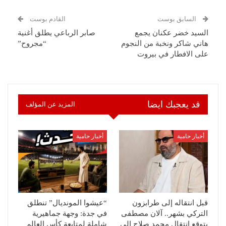
السابق بوست
القادم بوست
السيد خضر عكنان يجمع
صابر الرباعي يطلق أغنية
هاني شاكر ونخبة من النجوم
“مجروح”
على الافطار في بيروت
قد يعجبك ايضا
المزيد عن المؤلف
أخبار حامية
أخبار حامية
قبل انتقاله إلى طرابزون
“عيشوا المونديال” تنطلق
التركي بشهر.. آلان مصطفى
في جدة: وجهة جماهيرية
يتوقع انتقال محمد صلاح إلى
شاملة لمتابعة كأس العالم