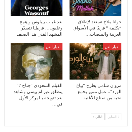
جوانا ملاح تستعد لإطلاق
بعد غياب بيبلوس وإهمج
“بكلمة ” قريبًا في الأسواق
وغلبون… قرطبا تتصدّر
العربية والمنصات…
المشهد الفني هذا الصيف
أخبار الفن
أخبار الفن
مروان شامي يطرح “بياع
الفيلم السعودي “جناح 7”
الورد”.. عمل مميز يجمع
ينطلق عبر ام بيسي وشاهد
نخبة من صناع الأغنية
بعد تتويجه بالمركز الأول
في…
السابق
التالي