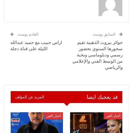
السابق بوست
القادم بوست
جوائز بيروت الذهبية تقيم
اراس حبيب مع حميد عبدالله
سحورها السنوي بحضور
الليلة على قناة دجلة
رسمي ودبلوماسي ونخبة
من الوسط الفني والإعلامي
والرياضي
قد يعجبك ايضا
المزيد عن المؤلف
أخبار الفن
أخبار الفن