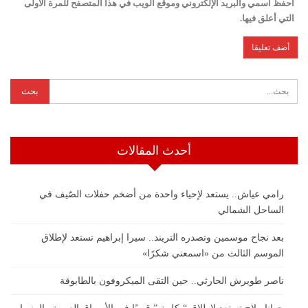
احفظ اسمي والبريد الإلكتروني وموقع الويب في هذا المتصفح للمرة الأولى
التي أعلق فيها.
أحدث المقالات
رامي عياش.. يستعد لإحياء واحدة من أضخم حفلات الصّيف في
الساحل الشمالي
بعد نجاح موسمين وتصدره التريند.. سيرا إبراهيم تستعد لإطلاق
الموسم الثالث من «اسمعني شكرًا»
ناصر طويرش الحارثي.. حين التقى الميكروفون بالطابوقة